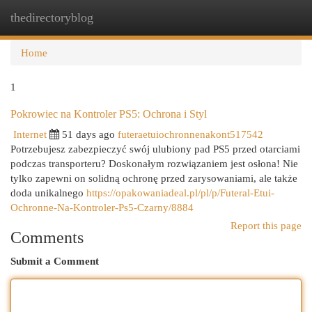
thedirectoryblog
Togg
navi
Home
1
Pokrowiec na Kontroler PS5: Ochrona i Styl
Internet
51 days ago
futeraetuiochronnenakont517542
Potrzebujesz zabezpieczyć swój ulubiony pad PS5 przed otarciami
podczas transporteru? Doskonałym rozwiązaniem jest osłona! Nie
tylko zapewni on solidną ochronę przed zarysowaniami, ale także
doda unikalnego
https://opakowaniadeal.pl/pl/p/Futeral-Etui-
Ochronne-Na-Kontroler-Ps5-Czarny/8884
Report this page
Comments
Submit a Comment