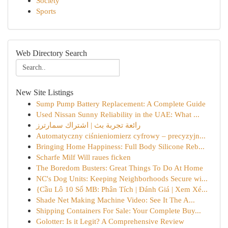
Society
Sports
Web Directory Search
New Site Listings
Sump Pump Battery Replacement: A Complete Guide
Used Nissan Sunny Reliability in the UAE: What ...
رائعة تجربة بث | اشتراك سمارترز
Automatyczny ciśnieniomierz cyfrowy – precyzyjn...
Bringing Home Happiness: Full Body Silicone Reb...
Scharfe Milf Will raues ficken
The Boredom Busters: Great Things To Do At Home
NC's Dog Units: Keeping Neighborhoods Secure wi...
{Cầu Lô 10 Số MB: Phân Tích | Đánh Giá | Xem Xé...
Shade Net Making Machine Video: See It The A...
Shipping Containers For Sale: Your Complete Buy...
Golotter: Is it Legit? A Comprehensive Review