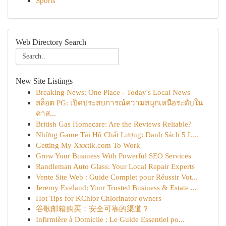
Sports
Web Directory Search
New Site Listings
Breaking News: One Place - Today's Local News
สล็อต PG: เปิดประสบการณ์ความสนุกเหนือระดับใน
คาส...
British Gas Homecare: Are the Reviews Reliable?
Những Game Tải Hũ Chất Lượng: Danh Sách 5 L...
Getting My Xxxtik.com To Work
Grow Your Business With Powerful SEO Services
Randleman Auto Glass: Your Local Repair Experts
Vente Site Web : Guide Complet pour Réussir Vot...
Jeremy Eveland: Your Trusted Business & Estate ...
Hot Tips for KChlor Chlorinator owners
谷歌邮箱购买：安全可靠的渠道？
Infirmière à Domicile : Le Guide Essentiel po...