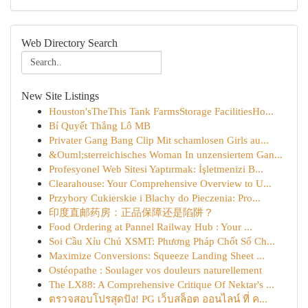
Web Directory Search
New Site Listings
Houston'sTheThis Tank FarmsStorage FacilitiesHo...
Bí Quyết Thắng Lô MB
Privater Gang Bang Clip Mit schamlosen Girls au...
&Ouml;sterreichisches Woman In unzensiertem Gan...
Profesyonel Web Sitesi Yaptırmak: İşletmenizi B...
Clearahouse: Your Comprehensive Overview to U...
Przybory Cukierskie i Blachy do Pieczenia: Pro...
印度直邮药房：正品保障还是陷阱？
Food Ordering at Pannel Railway Hub : Your ...
Soi Cầu Xỉu Chủ XSMT: Phương Pháp Chốt Số Ch...
Maximize Conversions: Squeeze Landing Sheet ...
Ostéopathe : Soulager vos douleurs naturellement
The LX88: A Comprehensive Critique Of Nektar's ...
ตรวจสอบโปรสุดปัง! PG เว็บสล็อต ออนไลน์ ที่ ค...