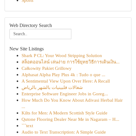
Sports
Web Directory Search
New Site Listings
Shark P CL: Your Wood Stripping Solution
สล็อตออนไลน์ เล่นง่าย การใช้ยุทธวิธีการเดินเงิน...
Całkowity Pakiet Grillowy
Alphasat Alpha Play Plus 4k : Tudo o que ...
A Sentimental View Upon Over Here: A Recall
شغالات فلبينيات بالشهر بالرياض
Enterprise Software Engineer Jobs in Goreg...
How Much Do You Know About Adivasi Herbal Hair
...
Kilts for Men: A Modern Scottish Style Guide
Qutone Flooring Dealer Near Me in Nagaram – H...
```text
Audio to Text Transcription: A Simple Guide