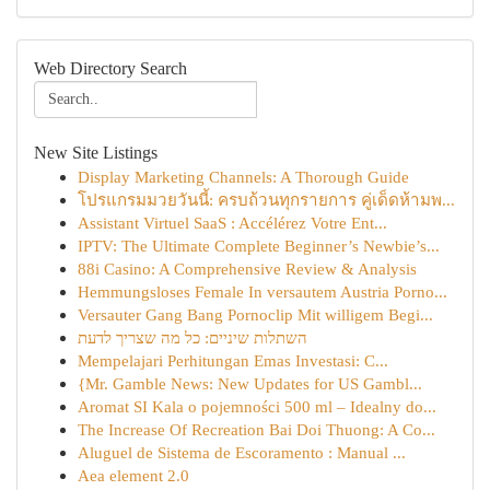
Web Directory Search
New Site Listings
Display Marketing Channels: A Thorough Guide
โปรแกรมมวยวันนี้: ครบถ้วนทุกรายการ คู่เด็ดห้ามพ...
Assistant Virtuel SaaS : Accélérez Votre Ent...
IPTV: The Ultimate Complete Beginner’s Newbie’s...
88i Casino: A Comprehensive Review & Analysis
Hemmungsloses Female In versautem Austria Porno...
Versauter Gang Bang Pornoclip Mit willigem Begi...
השתלות שיניים: כל מה שצריך לדעת
Mempelajari Perhitungan Emas Investasi: C...
{Mr. Gamble News: New Updates for US Gambl...
Aromat SI Kala o pojemności 500 ml – Idealny do...
The Increase Of Recreation Bai Doi Thuong: A Co...
Aluguel de Sistema de Escoramento : Manual ...
Aea element 2.0