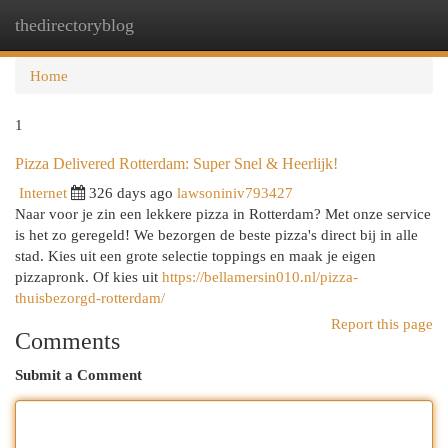
thedirectoryblog
Togg
navi
Home
1
Pizza Delivered Rotterdam: Super Snel & Heerlijk!
Internet
326 days ago
lawsoniniv793427
Naar voor je zin een lekkere pizza in Rotterdam? Met onze service
is het zo geregeld! We bezorgen de beste pizza's direct bij in alle
stad. Kies uit een grote selectie toppings en maak je eigen
pizzapronk. Of kies uit
https://bellamersin010.nl/pizza-
thuisbezorgd-rotterdam/
Report this page
Comments
Submit a Comment