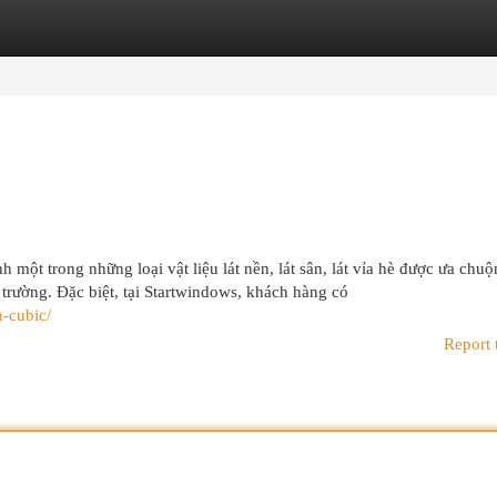
egories
Register
Login
h một trong những loại vật liệu lát nền, lát sân, lát vỉa hè được ưa chu
 trường. Đặc biệt, tại Startwindows, khách hàng có
n-cubic/
Report 