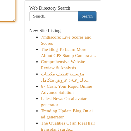
Web Directory Search
Search
New Site Listings
7mthscore: Live Scores and
Scores
The Blog To Learn More
About GPS Stamp Camara a...
Comprehensive Website
Review & Analysis
مؤسسة تنظيف مكيفات
بالدرعية : عروض متكامل...
67 Cash: Your Rapid Online
Advance Solution
Latest News On ai avatar
generator
Trending Update Blog On ai
ad generator
The Qualities Of an Ideal hair
transplant surge...