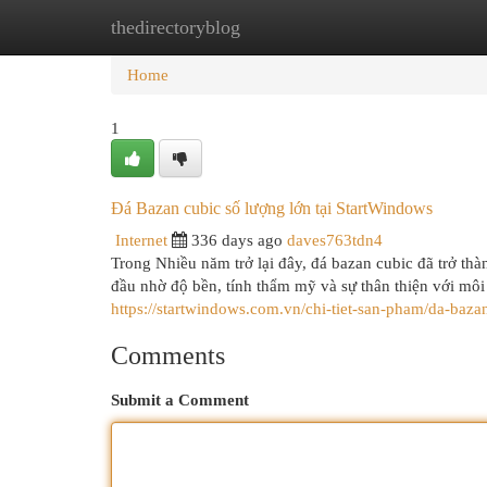
thedirectoryblog
Home
New Site Listings
Add Site
Cat
Home
1
Đá Bazan cubic số lượng lớn tại StartWindows
Internet
336 days ago
daves763tdn4
Trong Nhiều năm trở lại đây, đá bazan cubic đã trở thàn
đầu nhờ độ bền, tính thẩm mỹ và sự thân thiện với môi
https://startwindows.com.vn/chi-tiet-san-pham/da-baza
Comments
Submit a Comment