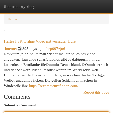
thedirectoryblog
Togg
navi
Home
1
Hartes FSK Online Video mit versauter Hure
Internet
395 days ago
chep097zjo6
Nat&uuml;rlich Sollte man wieder mal ein tolles Sexvideo
angucken. Tausende scharfe Ladies gibt es daf&uuml;r in der
kostenlosen Erotiktube file&uuml;r Deutschland, &Ouml;sterreich
und der Schweiz. Nicht umsonst warten im World wide web
Hunderttausende Dreier Porno Clips, in welchen die hei&szlig;en
Weiber gnadenlos ficken. Die geilen Schlampen machen in
Windeseile ihre
https://sexamateurefinden.com/
Report this page
Comments
Submit a Comment