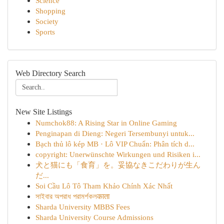
Science
Shopping
Society
Sports
Web Directory Search
New Site Listings
Numchok88: A Rising Star in Online Gaming
Penginapan di Dieng: Negeri Tersembunyi untuk...
Bạch thủ lô kép MB · Lô VIP Chuẩn: Phân tích d...
copyright: Unerwünschte Wirkungen und Risiken i...
犬と猫にも「食育」を。妥協なきこだわりが生ん
だ...
Soi Cầu Lô Tô Tham Khảo Chính Xác Nhất
সাইবার অপরাধ পরামর্শকলकाता
Sharda University MBBS Fees
Sharda University Course Admissions