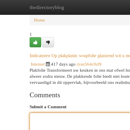
thedirectoryblog
Home
New Site Listings
Add Site
Cat
Home
1
Indicatoren Op plakplastic wrapfolie glanzend wit u m
Internet
417 days ago
ryan564c0zl9
Plakfolie Transformeert uw keuken in ons mat ofwel hoo
alweer zodra nieuw. De plakkende folie biedt niet lout
vervaardigd in dit oppervlak, bijvoorbeeld ons realist
Comments
Submit a Comment