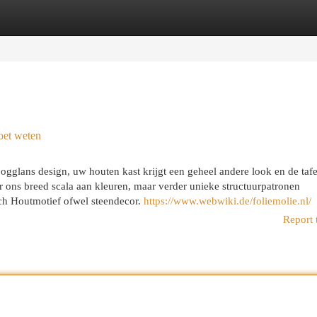
egories
Register
Login
oet weten
gglans design, uw houten kast krijgt een geheel andere look en de tafel
er ons breed scala aan kleuren, maar verder unieke structuurpatronen
isch Houtmotief ofwel steendecor.
https://www.webwiki.de/foliemolie.nl/
Report 