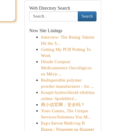
Web Directory Search
Search
New Site Listings
Interview: The Rising Talents
Hit the S...
Getting My PCB Potting To
Work
Dónde Comprar
Medicamentos Oncológicos
en Méxic...
Redispersible polymer
powder manufacturer - An ...
Koupit hydrochlorid efedrinu
online: Spolehlivé...
商小信官网：安全吗？
Yono Games, The Unique
Services/Solutions You M...
Бърз Битов Майстор В
Варна : Решения на Вашият