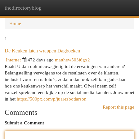
thedirectoryblog
Togg
navi
Home
1
De Keuken laten wrappen Dagboeken
Internet
472 days ago
matthew503i6gx2
Raakt U dan ook nieuwsgierig tot de ervaringen van anderen?
Belangstelling vervolgens tot de resultaten over de klanten,
inclusief voor- en nafoto’s, zodat u dan ook zelf kan gadeslaan
hoe ons keukenwrap het verschil maakt. Ofwel neem zelf
vanzelfsprekend een kijkje op de social media kanalen. Jouw moet
in het
https://500px.com/p/juarezbotlarson
Report this page
Comments
Submit a Comment