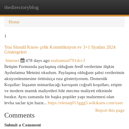
thedirectoryblog
Togg
navi
Home
1
You Should Know çelik Konstrüksiyon ev 3+1 fiyatları 2024
Göstergeleri
Internet
478 days ago
mahatmad791dcc3
İletişim Formunda paylaşmış olduğum ferdî verilerime ilişkin
Aydınlatma Metnini okudum. Paylaşmış olduğum şahsi verilerimin
aksiyonlenmesine örtüsüzça rıza gösteriyorum. Domestik
Koşullar: İnşaatın mimarilacağı kavuşum coğrafi koşulları, erişim
ve modern mantık maliyetleri bile mecmu maliyeti etkisinde
bırakır. Aynı zamanda bir başka popüler yapı malzemesi olan
levha saclar için hazır...
https://elenaq013ggg5.wikikarts.com/user
Report this page
Comments
Submit a Comment