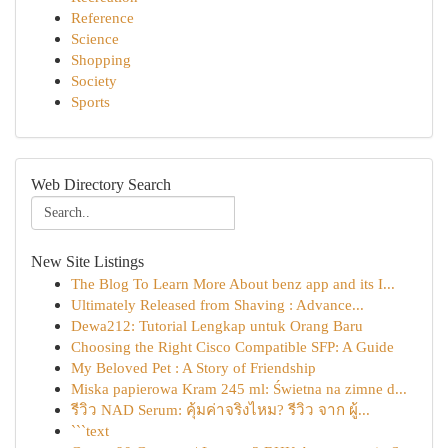
Reference
Science
Shopping
Society
Sports
Web Directory Search
New Site Listings
The Blog To Learn More About benz app and its I...
Ultimately Released from Shaving : Advance...
Dewa212: Tutorial Lengkap untuk Orang Baru
Choosing the Right Cisco Compatible SFP: A Guide
My Beloved Pet : A Story of Friendship
Miska papierowa Kram 245 ml: Świetna na zimne d...
รีวิว NAD Serum: คุ้มค่าจริงไหม? รีวิว จาก ผู้...
```text